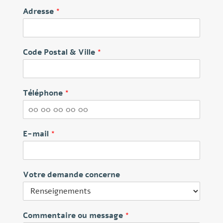
r
o
Adresse
*
é
m
n
o
m
Code Postal & Ville
*
Téléphone
*
E-mail
*
Votre demande concerne
Commentaire ou message
*