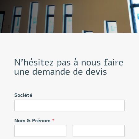
N’hésitez pas à nous faire
une demande de devis
Société
Nom & Prénom
*
P
N